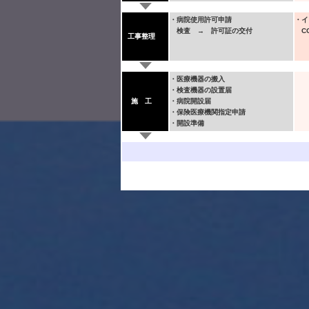
・病院使用許可申請
・イ
検査 → 許可証の交付
CG
工事整理
・医療機器の搬入
・検査機器の設置届
施 工
・病院開設届
・保険医療機関指定申請
・開設準備