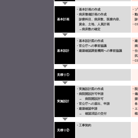
・基本計画の作成
・ゾ
・病床整備計画の作成
・動
基本計画
診療科目、病床数、医療内容、
診
資金、土地、人員計画
・C
→病床数の確定
・基本設計図の作成
・建
・官公庁への事前協議
病
基本設計
・建築確認調査機関への事前協議
・仕
抗
・C
見積り①
・実施設計図の作成
・院
・病院開設許可申請
・備
→ 病院開設許可
据
実施設計
・官公庁への届出、申請
各フ
・建築確認申請
・エ
→ 確認済証の交付
植
・工事契約
見積り②