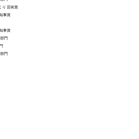
くり 芸術賞
知事賞
知事賞
築部門
門
築部門