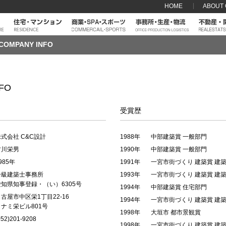
HOME
ABOUT
COMPANY INFO
FO
受賞歴
式会社 C&C設計
1988年
中部建築賞 一般部門
古川栄男
1990年
中部建築賞 一般部門
985年
1991年
一宮市街づくり 建築賞 建
一級建築士事務所
1993年
一宮市街づくり 建築賞 建
県知事登録・（い）6305号
1994年
中部建築賞 住宅部門
古屋市中区栄1丁目22-16
1994年
一宮市街づくり 建築賞 建
ミ栄ビル801号
1998年
大垣市 都市景観賞
52)201-9208
1998年
一宮市街づくり 建築賞 建