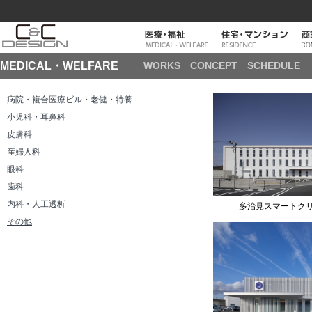
MEDICAL・WELFARE
WORKS
CONCEPT
SCHEDULE
病院・複合医療ビル・老健・特養
小児科・耳鼻科
皮膚科
産婦人科
眼科
歯科
内科・人工透析
多治見スマートク
その他